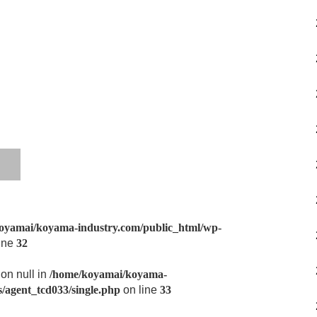
oyamai/koyama-industry.com/public_html/wp-
ine
32
 on null in
/home/koyamai/koyama-
/agent_tcd033/single.php
on line
33