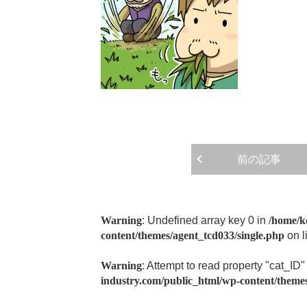
前の記事
Warning
: Undefined array key 0 in
/home/k
content/themes/agent_tcd033/single.php
on l
Warning
: Attempt to read property "cat_ID"
industry.com/public_html/wp-content/themes