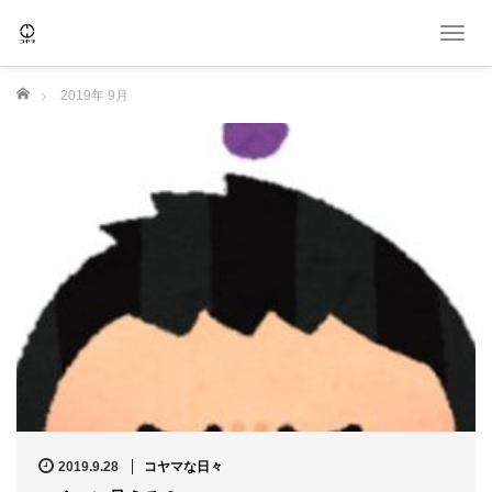
T
o
g
ホーム
2019年 9月
g
l
e
n
a
v
i
g
a
t
i
o
n
2019.9.28
コヤマな日々