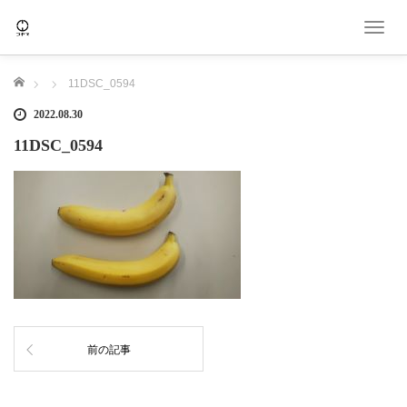
T
o
g
ホーム
11DSC_0594
g
l
2022.08.30
e
11DSC_0594
n
a
v
i
g
a
t
i
o
n
前の記事