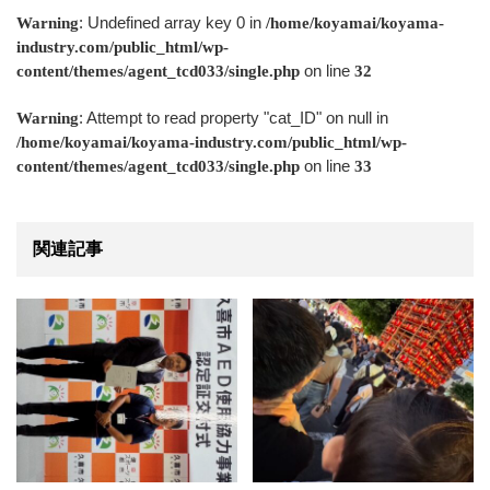
: Undefined array key 0 in
Warning
/home/koyamai/koyama-
industry.com/public_html/wp-
on line
content/themes/agent_tcd033/single.php
32
: Attempt to read property "cat_ID" on null in
Warning
/home/koyamai/koyama-industry.com/public_html/wp-
on line
content/themes/agent_tcd033/single.php
33
関連記事