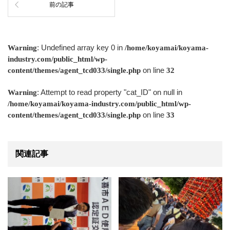
前の記事
: Undefined array key 0 in
Warning
/home/koyamai/koyama-
industry.com/public_html/wp-
on line
content/themes/agent_tcd033/single.php
32
: Attempt to read property "cat_ID" on null in
Warning
/home/koyamai/koyama-industry.com/public_html/wp-
on line
content/themes/agent_tcd033/single.php
33
関連記事