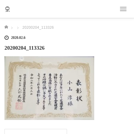
T
o
g
ホーム
20200204_113326
g
l
2020.02.6
e
20200204_113326
n
a
v
i
g
a
t
i
o
n