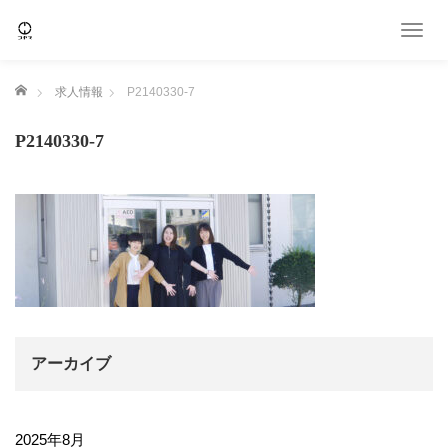
T
o
g
ホーム
求人情報
P2140330-7
g
l
e
P2140330-7
n
a
v
i
g
a
t
i
o
n
アーカイブ
2025年8月