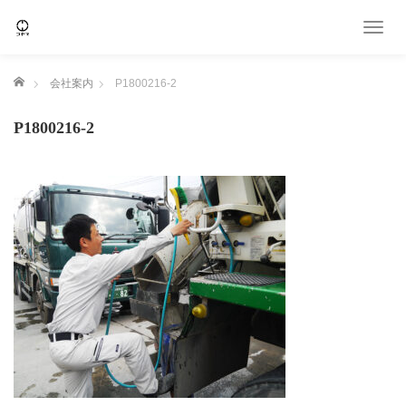
T
o
g
ホーム
会社案内
P1800216-2
g
l
e
P1800216-2
n
a
v
i
g
a
t
i
o
n