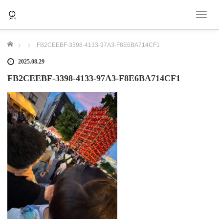
T
o
g
ホーム
FB2CEEBF-3398-4133-97A3-F8E6BA714CF1
g
l
2025.08.29
e
FB2CEEBF-3398-4133-97A3-F8E6BA714CF1
n
a
v
i
g
a
t
i
o
n