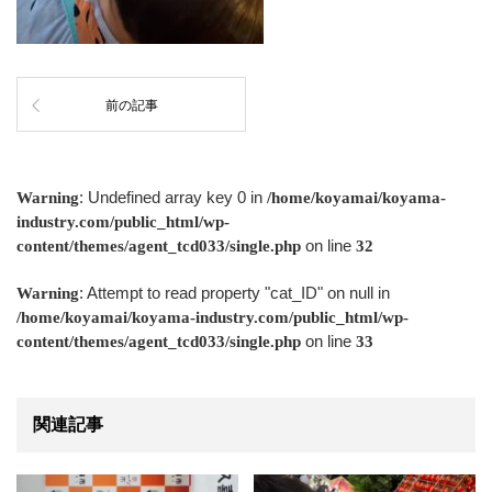
前の記事
: Undefined array key 0 in
Warning
/home/koyamai/koyama-
industry.com/public_html/wp-
on line
content/themes/agent_tcd033/single.php
32
: Attempt to read property "cat_ID" on null in
Warning
/home/koyamai/koyama-industry.com/public_html/wp-
on line
content/themes/agent_tcd033/single.php
33
関連記事