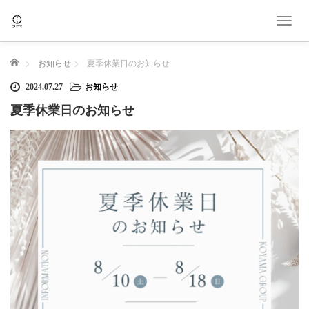
T
o
g
ホーム
お知らせ
夏季休業日のお知らせ
g
l
2024.07.27
お知らせ
e
夏季休業日のお知らせ
n
a
v
i
g
a
t
i
o
n