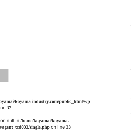
oyamai/koyama-industry.com/public_html/wp-
ine
32
 on null in
/home/koyamai/koyama-
/agent_tcd033/single.php
on line
33