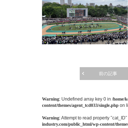
前の記事
Warning
: Undefined array key 0 in
/home/k
content/themes/agent_tcd033/single.php
on l
Warning
: Attempt to read property "cat_ID"
industry.com/public_html/wp-content/themes