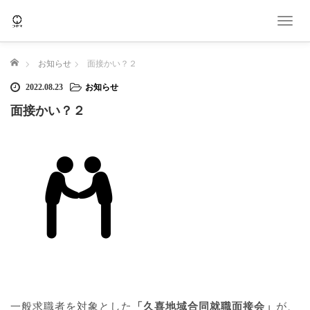
T
o
g
ホーム
お知らせ
面接かい？２
g
l
2022.08.23
お知らせ
e
面接かい？２
n
a
v
i
g
a
t
i
o
n
一般求職者を対象とした
「久喜地域合同就職面接会」
が、