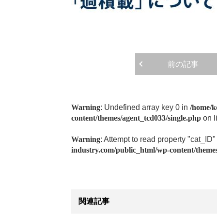
前の記事
Warning
: Undefined array key 0 in
/home/k
content/themes/agent_tcd033/single.php
on l
Warning
: Attempt to read property "cat_ID"
industry.com/public_html/wp-content/themes
関連記事