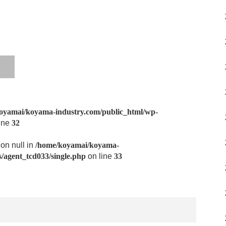
oyamai/koyama-industry.com/public_html/wp-
ine
32
 on null in
/home/koyamai/koyama-
/agent_tcd033/single.php
on line
33