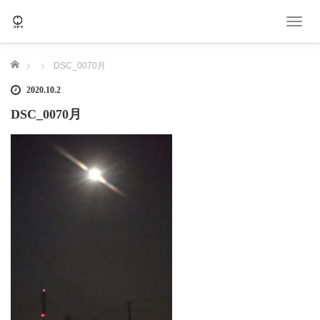
T
o
g
ホーム
DSC_0070月
g
l
2020.10.2
e
DSC_0070月
n
a
v
i
g
a
t
i
o
n