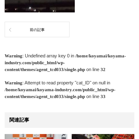
前の記事
: Undefined array key 0 in
Warning
/home/koyamai/koyama-
industry.com/public_html/wp-
on line
content/themes/agent_tcd033/single.php
32
: Attempt to read property "cat_ID" on null in
Warning
/home/koyamai/koyama-industry.com/public_html/wp-
on line
content/themes/agent_tcd033/single.php
33
関連記事