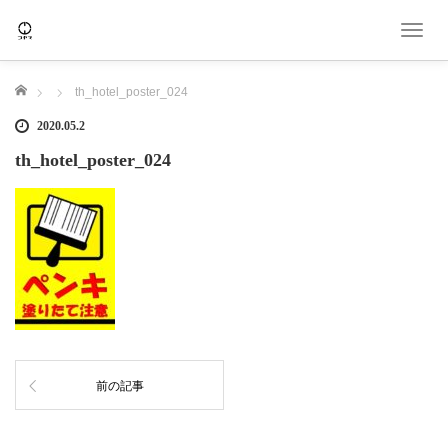
T
o
g
ホーム
th_hotel_poster_024
g
l
2020.05.2
e
th_hotel_poster_024
n
a
v
i
g
a
t
i
o
n
前の記事