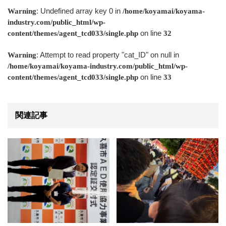
: Undefined array key 0 in
Warning
/home/koyamai/koyama-
industry.com/public_html/wp-
on line
content/themes/agent_tcd033/single.php
32
: Attempt to read property "cat_ID" on null in
Warning
/home/koyamai/koyama-industry.com/public_html/wp-
on line
content/themes/agent_tcd033/single.php
33
関連記事