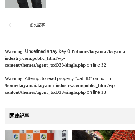
前の記事
: Undefined array key 0 in
Warning
/home/koyamai/koyama-
industry.com/public_html/wp-
on line
content/themes/agent_tcd033/single.php
32
: Attempt to read property "cat_ID" on null in
Warning
/home/koyamai/koyama-industry.com/public_html/wp-
on line
content/themes/agent_tcd033/single.php
33
関連記事