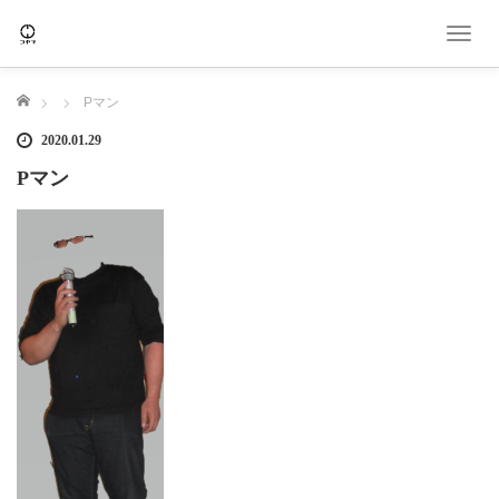
T
o
g
ホーム
Pマン
g
l
2020.01.29
e
Pマン
n
a
v
i
g
a
t
i
o
n