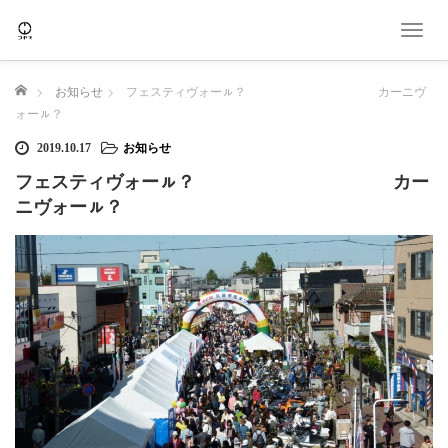
T
o
g
ホーム
お知らせ
フェスティヴォーㇽ？ カーニヴ
g
ォーㇽ？
l
e
2019.10.17
お知らせ
n
a
フェスティヴォーㇽ？ カー
v
ニヴォーㇽ？
i
g
a
t
i
o
n