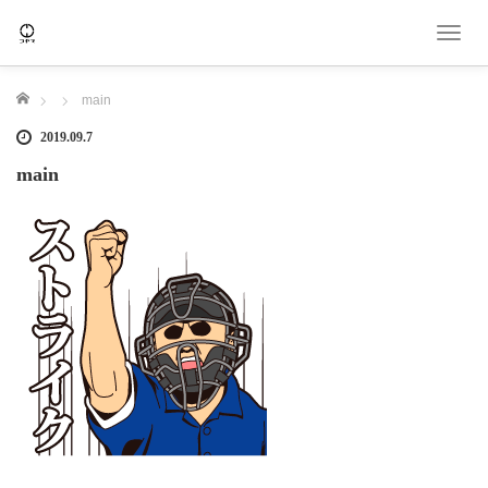
T
o
g
ホーム
main
g
l
2019.09.7
e
main
n
a
v
i
g
a
t
i
o
n