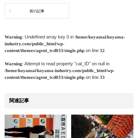
前の記事
: Undefined array key 0 in
Warning
/home/koyamai/koyama-
industry.com/public_html/wp-
on line
content/themes/agent_tcd033/single.php
32
: Attempt to read property "cat_ID" on null in
Warning
/home/koyamai/koyama-industry.com/public_html/wp-
on line
content/themes/agent_tcd033/single.php
33
関連記事