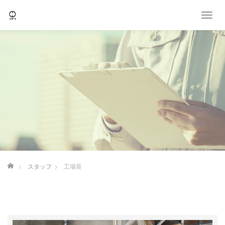
T
o
g
g
l
e
n
a
v
i
g
a
t
i
o
ホーム
スタッフ
工場長
n