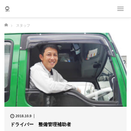
T
o
g
ホーム
スタッフ
g
l
e
n
a
v
i
g
a
t
i
o
n
2018.10.9
ドライバー 整備管理補助者